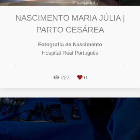
NASCIMENTO MARIA JÚLIA |
PARTO CESÁREA
Fotografia de Nascimento
Hospital Real Português
227
0