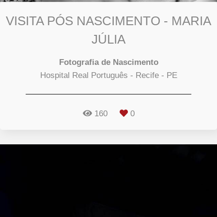
VISITA PÓS NASCIMENTO - MARIA
JÚLIA
Fotografia de Nascimento
Hospital Real Português - Recife - PE
160
0