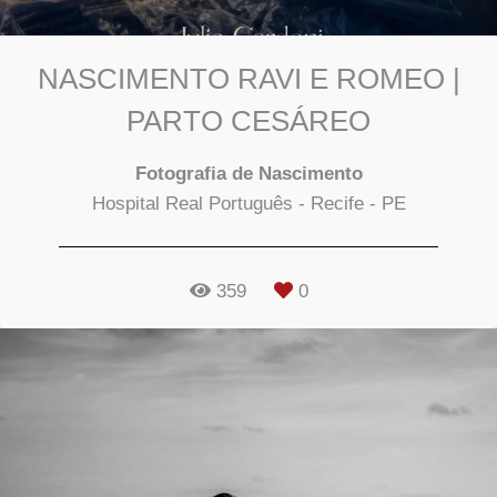
NASCIMENTO RAVI E ROMEO |
PARTO CESÁREO
Fotografia de Nascimento
Hospital Real Português - Recife - PE
359
0