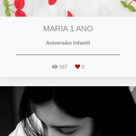
MARIA 1 ANO
Aniversáio Infantil
167
0