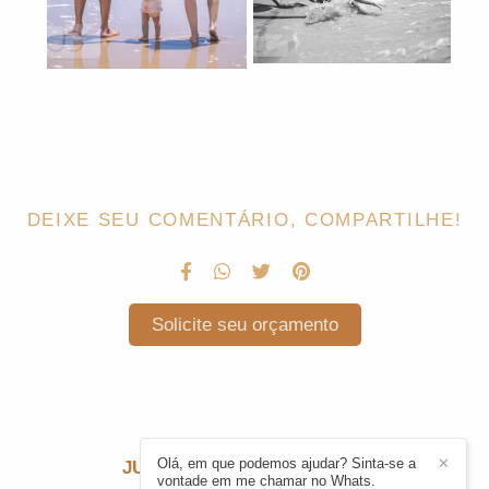
DEIXE SEU COMENTÁRIO, COMPARTILHE!
Solicite seu orçamento
Olá, em que podemos ajudar? Sinta-se a
✕
JULIE CARDONI
/
CONTATO
vontade em me chamar no Whats.