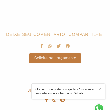
DEIXE SEU COMENTÁRIO, COMPARTILHE!
Solicite seu orçamento
Olá, em que podemos ajudar? Sinta-se a
✕
JULIE CARDONI
/
CONTATO
vontade em me chamar no Whats.