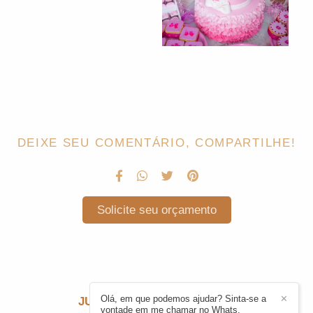
DEIXE SEU COMENTÁRIO, COMPARTILHE!
Solicite seu orçamento
Olá, em que podemos ajudar? Sinta-se a
✕
JULIE CARDONI
/
CONTATO
vontade em me chamar no Whats.