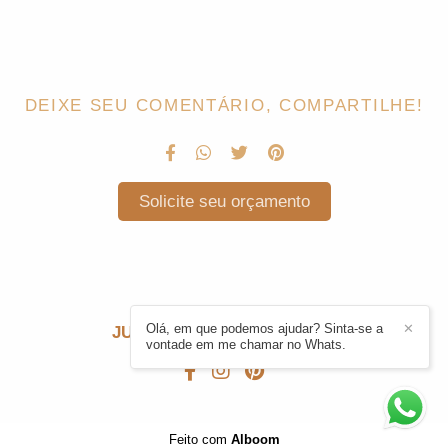
DEIXE SEU COMENTÁRIO, COMPARTILHE!
Solicite seu orçamento
Olá, em que podemos ajudar? Sinta-se a
✕
JULIE CARDONI
/
CONTATO
vontade em me chamar no Whats.
Feito com
Alboom