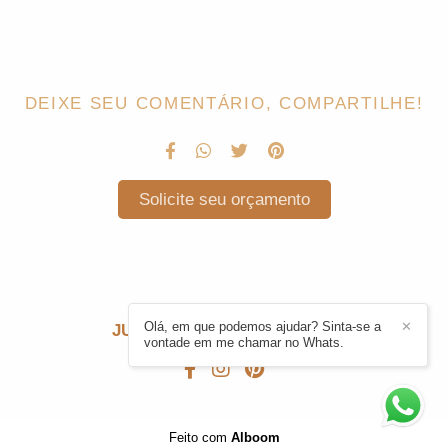
DEIXE SEU COMENTÁRIO, COMPARTILHE!
Solicite seu orçamento
Olá, em que podemos ajudar? Sinta-se a
✕
JULIE CARDONI
/
CONTATO
vontade em me chamar no Whats.
Feito com
Alboom