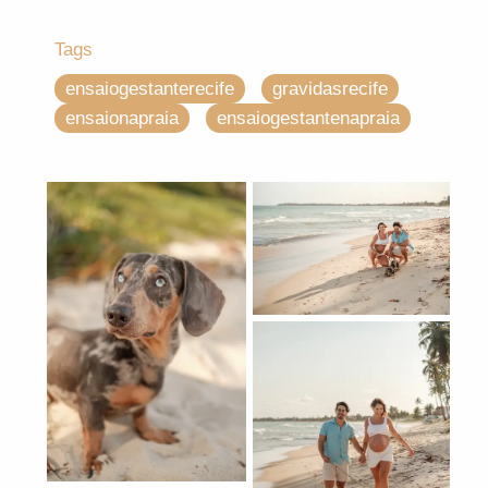
Tags
ensaiogestanterecife
gravidasrecife
ensaionapraia
ensaiogestantenapraia