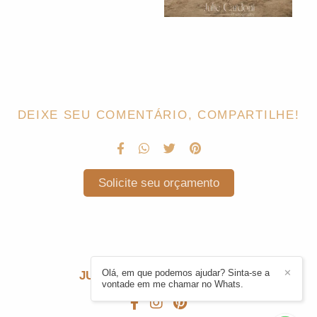
DEIXE SEU COMENTÁRIO, COMPARTILHE!
Solicite seu orçamento
Olá, em que podemos ajudar? Sinta-se a
✕
JULIE CARDONI
/
CONTATO
vontade em me chamar no Whats.