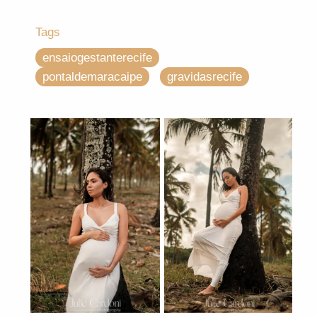
Tags
ensaiogestanterecife
pontaldemaracaipe
gravidasrecife