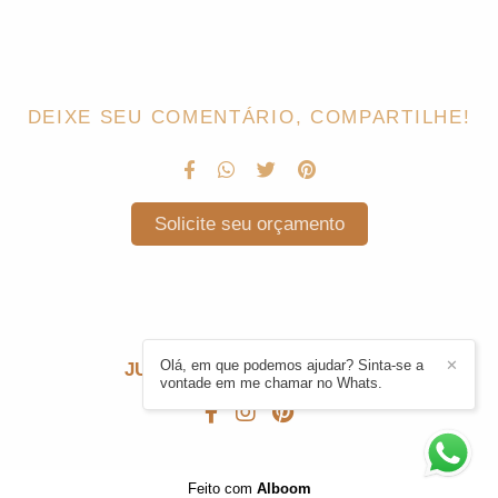
DEIXE SEU COMENTÁRIO, COMPARTILHE!
Solicite seu orçamento
Olá, em que podemos ajudar? Sinta-se a
✕
JULIE CARDONI
/
CONTATO
vontade em me chamar no Whats.
Feito com
Alboom