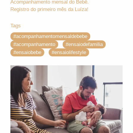
Acompanhamento mensal do Bebê.
Registro do primeiro mês da Luíza!
Tags
#acompanhamentomensaldebebe
#acompanhamento
#ensaiodefamilia
#ensaiobebe
#ensaiolifestyle