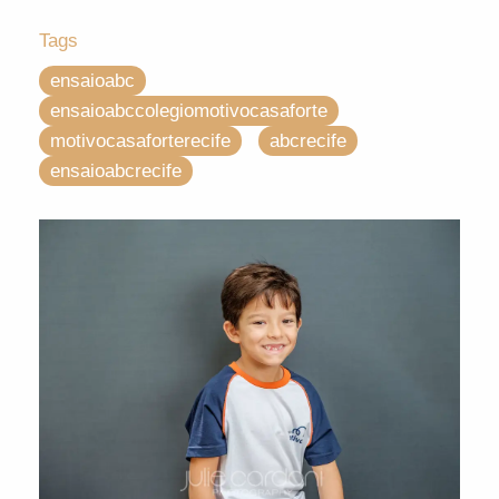
Tags
ensaioabc
ensaioabccolegiomotivocasaforte
motivocasaforterecife
abcrecife
ensaioabcrecife