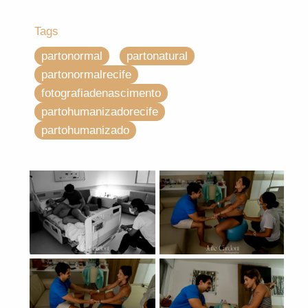
Tags
partonormal
partonatural
partonormalrecife
fotografiadenascimento
partohumanizadorecife
partohumanizado