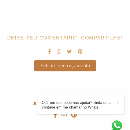
DEIXE SEU COMENTÁRIO, COMPARTILHE!
Solicite seu orçamento
Olá, em que podemos ajudar? Sinta-se a
✕
JULIE CARDONI
/
CONTATO
vontade em me chamar no Whats.