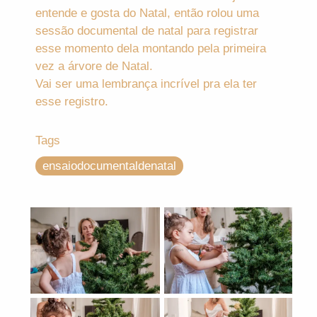
entende e gosta do Natal, então rolou uma
sessão documental de natal para registrar
esse momento dela montando pela primeira
vez a árvore de Natal.
Vai ser uma lembrança incrível pra ela ter
esse registro.
Tags
ensaiodocumentaldenatal