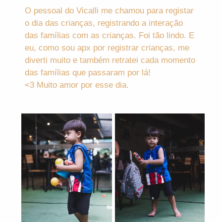
O pessoal do Vicalli me chamou para registar
o dia das crianças, registrando a interação
das famílias com as crianças. Foi tão lindo. E
eu, como sou apx por registrar crianças, me
diverti muito e também retratei cada momento
das famílias que passaram por lá!
<3 Muito amor por esse dia.