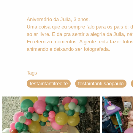
Aniversário da Julia, 3 anos.
Uma coisa que eu sempre falo para os pais é: dei
ao ar livre. E da pra sentir a alegria da Julia, n
Eu eternizo momentos. A gente tenta fazer fotos
animando e deixando ser fotografada.
Tags
festainfantilrecife
festainfantilsaopaulo