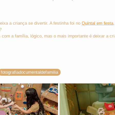
xa a criança se divertir. A festinha foi no
Quintal em festa
é?
 com a família, lógico, mas o mais importante é deixar a cri
fotografiadocumentaldefamilia