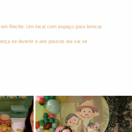
, em Recife. Um local com espaço para brincar
ança se divertir e aos poucos ela vai se