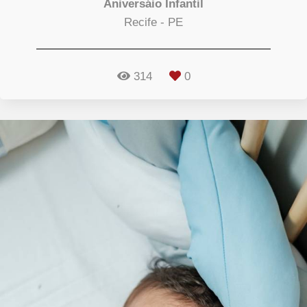
Aniversáio Infantil
Recife - PE
314
0